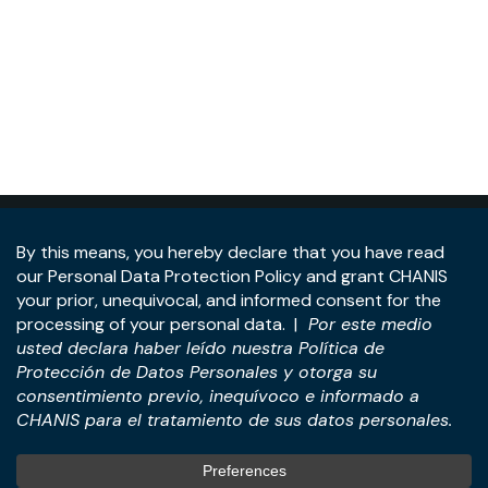
Dirección:
Piso 22, Torre Panamá, Blvd. Costa del Este y
Ave. De La Rotonda, Ciudad de Panamá, República de
Panamá.
Tel:
+507-393-1266