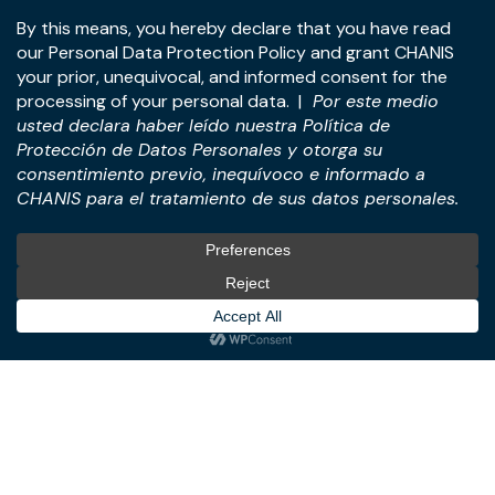
Dirección:
Piso 22, Torre Panamá, Blvd. Costa del Este y
Ave. De La Rotonda, Ciudad de Panamá, República de
Panamá.
Tel:
+507-393-1266
Soluciones
Internacional
Fusiones, Adquisiciones y
International Desk
Transacciones
Negocios Internacionales y
Derecho Corporativo y
Estructuración de
Empresarial
Inversiones
Tecnología y Negocios
Türkiye Desk
Digitales