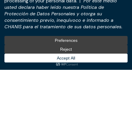
Dirección:
Piso 22, Torre Panamá, Blvd. Costa del Este y
Ave. De La Rotonda, Ciudad de Panamá, República de
Panamá.
Tel:
+507-393-1266
Soluciones
Internacional
Fusiones, Adquisiciones y
International Desk
Transacciones
Negocios Internacionales y
Derecho Corporativo y
Estructuración de
Empresarial
Inversiones
Tecnología y Negocios
Türkiye Desk
Digitales
Bienes Raíces y Propiedad
Horizontal.